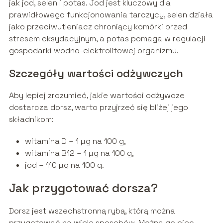
jak jod, selen i potas. Jod jest kluczowy dla
prawidłowego funkcjonowania tarczycy, selen działa
jako przeciwutleniacz chroniący komórki przed
stresem oksydacyjnym, a potas pomaga w regulacji
gospodarki wodno-elektrolitowej organizmu.
Szczegóły wartości odżywczych
Aby lepiej zrozumieć, jakie wartości odżywcze
dostarcza dorsz, warto przyjrzeć się bliżej jego
składnikom:
witamina D – 1 µg na 100 g,
witamina B12 – 1 µg na 100 g,
jod – 110 µg na 100 g.
Jak przygotować dorsza?
Dorsz jest wszechstronną rybą, którą można
przygotować na wiele sposobów. Można go piec,