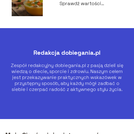
Sprawdź wartości
odżywcze!
Redakcja dobiegania.pl
Zespół redakcyjny dobiegania.pl z pasją dzieli się
wiedzą o diecie, sporcie i zdrowiu. Naszym celem
jest przekazywanie praktycznych wskazówek w
przystępny sposób, aby każdy mógł zadbać o
siebie i czerpać radość z aktywnego stylu życia.