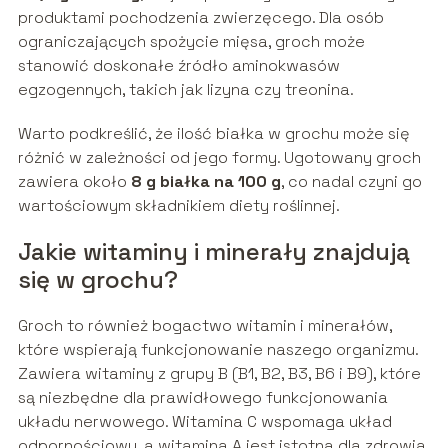
produktami pochodzenia zwierzęcego. Dla osób
ograniczających spożycie mięsa, groch może
stanowić doskonałe źródło aminokwasów
egzogennych, takich jak lizyna czy treonina.
Warto podkreślić, że ilość białka w grochu może się
różnić w zależności od jego formy. Ugotowany groch
zawiera około
8 g białka na 100 g
, co nadal czyni go
wartościowym składnikiem diety roślinnej.
Jakie witaminy i minerały znajdują
się w grochu?
Groch to również bogactwo witamin i minerałów,
które wspierają funkcjonowanie naszego organizmu.
Zawiera witaminy z grupy B (B1, B2, B3, B6 i B9), które
są niezbędne dla prawidłowego funkcjonowania
układu nerwowego. Witamina C wspomaga układ
odpornościowy, a witamina A jest istotna dla zdrowia