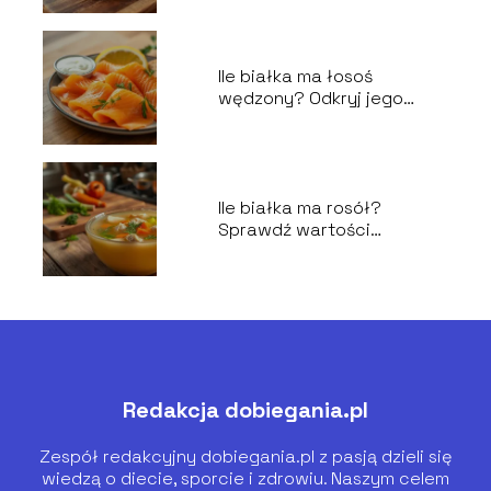
Ile białka ma łosoś
wędzony? Odkryj jego
wartości odżywcze!
Ile białka ma rosół?
Sprawdź wartości
odżywcze!
Redakcja dobiegania.pl
Zespół redakcyjny dobiegania.pl z pasją dzieli się
wiedzą o diecie, sporcie i zdrowiu. Naszym celem