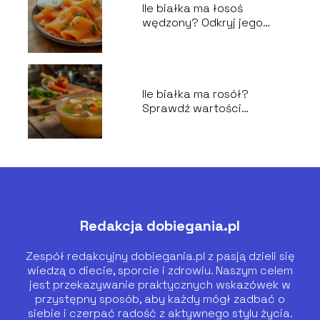
Ile białka ma łosoś
wędzony? Odkryj jego
wartości odżywcze!
Ile białka ma rosół?
Sprawdź wartości
odżywcze!
Redakcja dobiegania.pl
Zespół redakcyjny dobiegania.pl z pasją dzieli się
wiedzą o diecie, sporcie i zdrowiu. Naszym celem
jest przekazywanie praktycznych wskazówek w
przystępny sposób, aby każdy mógł zadbać o
siebie i czerpać radość z aktywnego stylu życia.