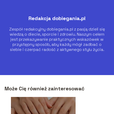
Redakcja dobiegania.pl
Zespół redakcyjny dobiegania.pl z pasją dzieli się
wiedzą o diecie, sporcie i zdrowiu. Naszym celem
jest przekazywanie praktycznych wskazówek w
przystępny sposób, aby każdy mógł zadbać o
siebie i czerpać radość z aktywnego stylu życia.
Może Cię również zainteresować