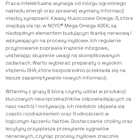
Praca intelektualna wymaga od mózgu ogromnego
nakładu energii oraz sprawnej wymiany informacji
między synapsami. Kwasy tłuszczowe Omega-3, które
znajdują się np. w NOYO® Mega Omega ADEK, są
niezbędnym elementem budującym tkankę nerwową i
wpływającym na procesy myślowe. Ich regularne
przyjmowanie poprawia krążenie mózgowe,
ułatwiając skupienie uwagi na skomplikowanych
zadaniach. Warto wybierać preparaty o wysokim
stężeniu DHA, które bezpośrednio przekłada się na
lepsze zapamiętywanie nowych informacji.
Witaminy z grupy B biorą czynny udział w produkcji
kluczowych neuroprzekaźników odpowiadających za
nasz nastrój i motywację. Ich niedobór objawia się
często rozdrażnieniem oraz trudnościami w
logicznym łączeniu faktów. Dostarczanie choliny oraz
lecytyny przyspiesza przesyłanie sygnałów
nerwowych, czyniąc procesy myślowe znacznie