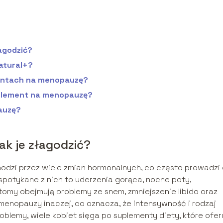
łagodzić?
atural+?
mentach na menopauzę?
plement na menopauzę?
auzę?
ak je złagodzić?
odzi przez wiele zmian hormonalnych, co często prowadzi
spotykane z nich to uderzenia gorąca, nocne poty,
ptomy obejmują problemy ze snem, zmniejszenie libido oraz
enopauzy inaczej, co oznacza, że intensywność i rodzaj
blemy, wiele kobiet sięga po suplementy diety, które ofer