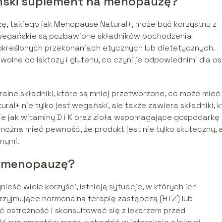
ński suplement na menopauzę?
 takiego jak Menopause Natural+, może być korzystny z
 wegańskie są pozbawione składników pochodzenia
określonych przekonaniach etycznych lub dietetycznych.
lne od laktozy i glutenu, co czyni je odpowiednimi dla os
lne składniki, które są mniej przetworzone, co może mieć
l+ nie tylko jest wegański, ale także zawiera składniki, k
ie jak witaminy D i K oraz zioła wspomagające gospodarkę
ożna mieć pewność, że produkt jest nie tylko skuteczny, 
nymi.
a menopauzę?
ść wiele korzyści, istnieją sytuacje, w których ich
zyjmujące hormonalną terapię zastępczą (HTZ) lub
ostrożność i skonsultować się z lekarzem przed