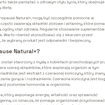
rto także pamiętać o zdrowym stylu życia, który obejmuje
 dietę.
enopause Natural+, mogą być szczególnie pomocne w
często zawierają składniki ziołowe i witaminy, które poma
ją ogólny stan zdrowia. Regularne stosowanie suplementów
w. Warto również skonsultować się z lekarzem przed
 że wybrany produkt jest odpowiedni i bezpieczny.
pause Natural+?
y został stworzony z myślą o kobietach przechodzących pr
era szereg składników, które wspierają organizm w tym
adników jest ekstrakt z czerwonej koniczyny, który znan
zenia gorąca i rozdrażnienie. Czerwona koniczyna jest bo
zacji poziomów hormonów w organizmie.
ca, który wspomaga energię, witalność oraz sprawność
togenną, co oznacza, że pomaga organizmowi przystosować