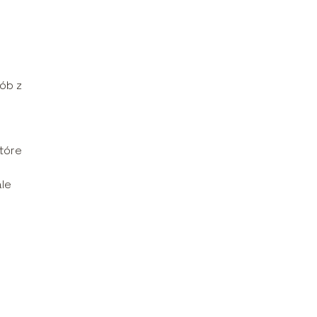
ób z
tóre
ale