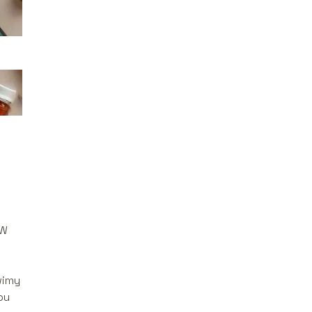
 W
wimy
pu