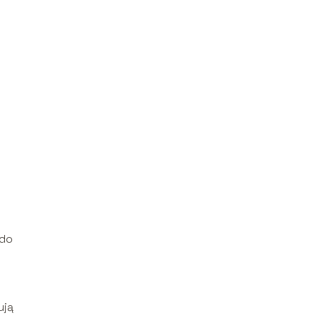
 do
ują