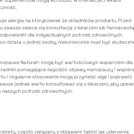
iki suplementów mogą wchodzić w interakcje z lekami
czność.
uje alergia na którykolwiek ze składników produktu. Przed
zawsze zaleca się konsultację z lekarzem lub farmaceutą
i odpowiedni dla indywidualnych potrzeb zdrowotnych.
, co działa u jednej osoby, niekoniecznie musi być skuteczn
Menopause Natural+ mogą być wartościowym wsparciem dla
składniki pomagające łagodzić objawy menopauzy i wspier
u i regularne stosowanie mogą przynieść ulgę i poprawić
awsze jednak warto konsultować się z lekarzem, aby upew
la naszych potrzeb zdrowotnych.
obiety, często związany z objawami takimi jak uderzenia