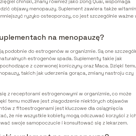
ięgiel chiński, znany również jako Dong Quai, wspomaga
odzić objawy menopauzy. Suplement zawiera także witamin
 zmniejszyć ryzyko osteoporozy, co jest szczególnie ważne
w suplementach na menopauzę?
łają podobnie do estrogenów w organizmie. Są one szczegól
naturalnych estrogenów spada. Suplementy takie jak
 pochodzące z czerwonej koniczyny oraz Maca. Dzięki tem
auzy, takich jak uderzenia gorąca, zmiany nastroju czy
 się z receptorami estrogenowymi w organizmie, co może
ęki temu możliwe jest złagodzenie niektórych objawów
ów z fitoestrogenami jest kluczowe dla osiągnięcia
ać, że nie wszystkie kobiety mogą odczuwać korzyści z ic
ować swoje samopoczucie i konsultować się z lekarzem.