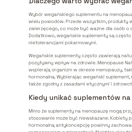
Dlaczego warto wybrać wega
Wybór wegańskiego suplementu na menopauzę,
wielu powodów. Przede wszystkim, produkty
zwierzęcego, co może być ważne dla osób o 
Dodatkowo, wegańskie suplementy są często wo
nietolerancjami pokarmowymi.
Wegańskie suplementy często zawierają natura
pozytywny wpływ na zdrowie. Menopause Natura
wspierają organizm w okresie menopauzy, tak
hormonalną. Wybierając wegański suplement, m
także zgodny z zasadami etycznymi i zdrowot
Kiedy unikać suplementów n
Mimo że suplementy na menopauzę mogą przynie
stosowanie może być niewskazane. Kobiety pr
hormonalną antykoncepcję powinny zachować 