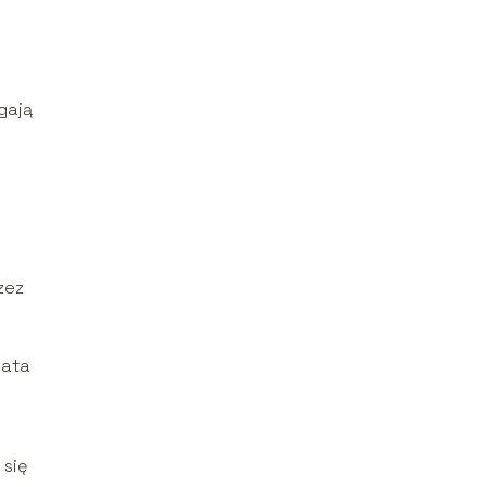
gają
zez
y
gata
 się