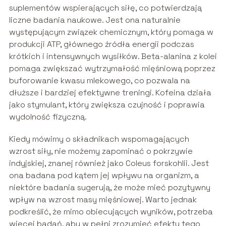
suplementów wspierających siłę, co potwierdzają
liczne badania naukowe. Jest ona naturalnie
występującym związek chemicznym, który pomaga w
produkcji ATP, głównego źródła energii podczas
krótkich i intensywnych wysiłków. Beta-alanina z kolei
pomaga zwiększać wytrzymałość mięśniową poprzez
buforowanie kwasu mlekowego, co pozwala na
dłuższe i bardziej efektywne treningi. Kofeina działa
jako stymulant, który zwiększa czujność i poprawia
wydolność fizyczną.
Kiedy mówimy o składnikach wspomagających
wzrost siły, nie możemy zapominać o pokrzywie
indyjskiej, znanej również jako Coleus forskohlii. Jest
ona badana pod kątem jej wpływu na organizm, a
niektóre badania sugerują, że może mieć pozytywny
wpływ na wzrost masy mięśniowej. Warto jednak
podkreślić, że mimo obiecujących wyników, potrzeba
więcej badań, aby w pełni zrozumieć efekty tego