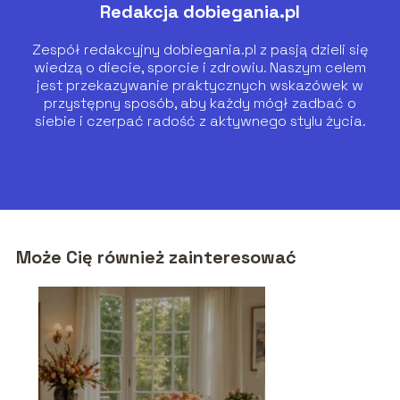
Redakcja dobiegania.pl
Zespół redakcyjny dobiegania.pl z pasją dzieli się
wiedzą o diecie, sporcie i zdrowiu. Naszym celem
jest przekazywanie praktycznych wskazówek w
przystępny sposób, aby każdy mógł zadbać o
siebie i czerpać radość z aktywnego stylu życia.
Może Cię również zainteresować