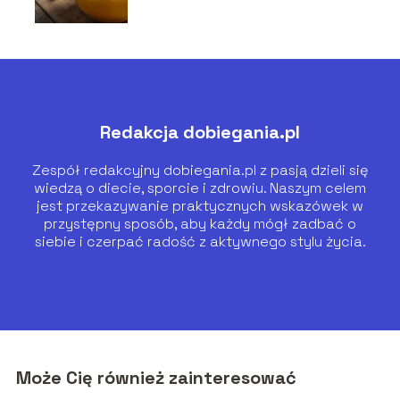
odżywcze!
Redakcja dobiegania.pl
Zespół redakcyjny dobiegania.pl z pasją dzieli się
wiedzą o diecie, sporcie i zdrowiu. Naszym celem
jest przekazywanie praktycznych wskazówek w
przystępny sposób, aby każdy mógł zadbać o
siebie i czerpać radość z aktywnego stylu życia.
Może Cię również zainteresować