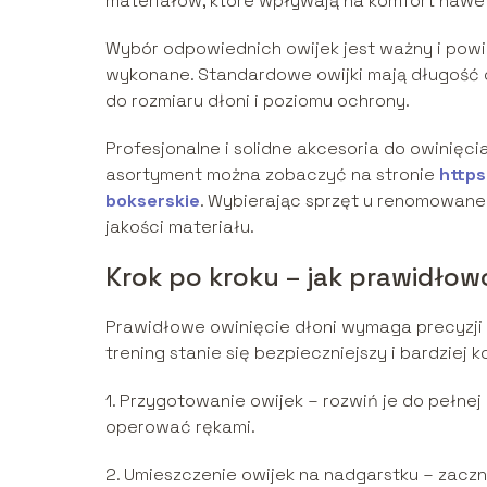
materiałów, które wpływają na komfort nawet
Wybór odpowiednich owijek jest ważny i powin
wykonane. Standardowe owijki mają długość 
do rozmiaru dłoni i poziomu ochrony.
Profesjonalne i solidne akcesoria do owinięci
asortyment można zobaczyć na stronie
https
bokserskie
. Wybierając sprzęt u renomowane
jakości materiału.
Krok po kroku – jak prawidłow
Prawidłowe owinięcie dłoni wymaga precyzji 
trening stanie się bezpieczniejszy i bardziej 
1. Przygotowanie owijek – rozwiń je do pełnej
operować rękami.
2. Umieszczenie owijek na nadgarstku – zaczn