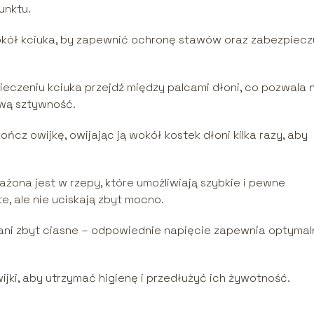
unktu.
 wokół kciuka, by zapewnić ochronę stawów oraz zabezpiec
eczeniu kciuka przejdź między palcami dłoni, co pozwala 
ową sztywność.
ńcz owijkę, owijając ją wokół kostek dłoni kilka razy, aby
żona jest w rzepy, które umożliwiają szybkie i pewne
e, ale nie uciskają zbyt mocno.
e, ani zbyt ciasne – odpowiednie napięcie zapewnia optymal
ijki, aby utrzymać higienę i przedłużyć ich żywotność.