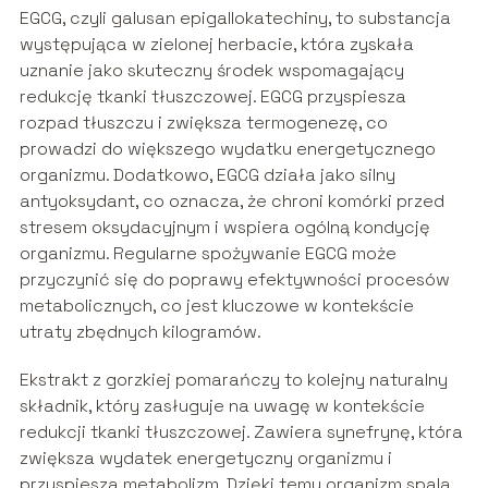
EGCG, czyli galusan epigallokatechiny, to substancja
występująca w zielonej herbacie, która zyskała
uznanie jako skuteczny środek wspomagający
redukcję tkanki tłuszczowej. EGCG przyspiesza
rozpad tłuszczu i zwiększa termogenezę, co
prowadzi do większego wydatku energetycznego
organizmu. Dodatkowo, EGCG działa jako silny
antyoksydant, co oznacza, że chroni komórki przed
stresem oksydacyjnym i wspiera ogólną kondycję
organizmu. Regularne spożywanie EGCG może
przyczynić się do poprawy efektywności procesów
metabolicznych, co jest kluczowe w kontekście
utraty zbędnych kilogramów.
Ekstrakt z gorzkiej pomarańczy to kolejny naturalny
składnik, który zasługuje na uwagę w kontekście
redukcji tkanki tłuszczowej. Zawiera synefrynę, która
zwiększa wydatek energetyczny organizmu i
przyspiesza metabolizm. Dzięki temu organizm spala