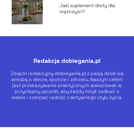
Jaki suplement diety dla
mężczyzn?
Redakcja dobiegania.pl
Zespół redakcyjny dobiegania.pl z pasją dzieli się
wiedzą o diecie, sporcie i zdrowiu. Naszym celem
jest przekazywanie praktycznych wskazówek w
przystępny sposób, aby każdy mógł zadbać o
siebie i czerpać radość z aktywnego stylu życia.