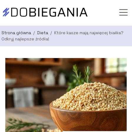
Strona główna
/
Dieta
/
Które kasze mają najwięcej białka?
Odkryj najlepsze źródła!