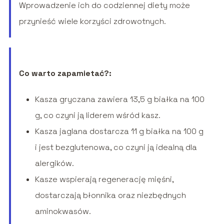
Wprowadzenie ich do codziennej diety może
przynieść wiele korzyści zdrowotnych.
Co warto zapamietać?:
Kasza gryczana zawiera 13,5 g białka na 100
g, co czyni ją liderem wśród kasz.
Kasza jaglana dostarcza 11 g białka na 100 g
i jest bezglutenowa, co czyni ją idealną dla
alergików.
Kasze wspierają regenerację mięśni,
dostarczają błonnika oraz niezbędnych
aminokwasów.