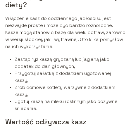
diety?
Włączenie kasz do codziennego jadłospisu jest
niezwykle proste i może być bardzo różnorodne.
Kasze mogą stanowić bazę dla wielu potraw, zarówno
w wersji słodkiej, jak i wytrawnej. Oto kilka pomysłów
na ich wykorzystanie:
Zastąp ryż kaszą gryczaną lub jaglaną jako
dodatek do dań głównych,
Przygotuj sałatkę z dodatkiem ugotowanej
kaszy,
Zrób domowe kotlety warzywne z dodatkiem
kaszy,
Ugotuj kaszę na mleku roślinnym jako pożywne
śniadanie.
Wartość odżywcza kasz