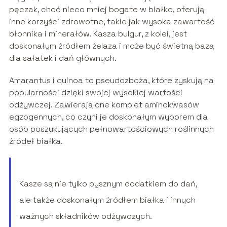
pęczak, choć nieco mniej bogate w białko, oferują
inne korzyści zdrowotne, takie jak wysoka zawartość
błonnika i minerałów. Kasza bulgur, z kolei, jest
doskonałym źródłem żelaza i może być świetną bazą
dla sałatek i dań głównych.
Amarantus i quinoa to pseudozboża, które zyskują na
popularności dzięki swojej wysokiej wartości
odżywczej. Zawierają one komplet aminokwasów
egzogennych, co czyni je doskonałym wyborem dla
osób poszukujących pełnowartościowych roślinnych
źródeł białka.
Kasze są nie tylko pysznym dodatkiem do dań,
ale także doskonałym źródłem białka i innych
ważnych składników odżywczych.