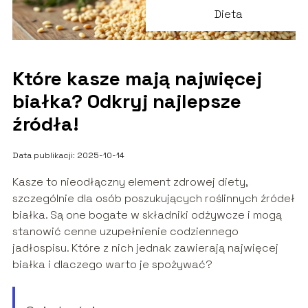
Dieta
Które kasze mają najwięcej
białka? Odkryj najlepsze
źródła!
Data publikacji: 2025-10-14
Kasze to nieodłączny element zdrowej diety,
szczególnie dla osób poszukujących roślinnych źródeł
białka. Są one bogate w składniki odżywcze i mogą
stanowić cenne uzupełnienie codziennego
jadłospisu. Które z nich jednak zawierają najwięcej
białka i dlaczego warto je spożywać?