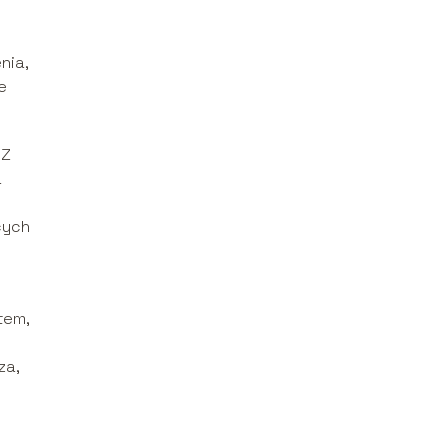
nia,
e
 Z
a
cych
tem,
za,