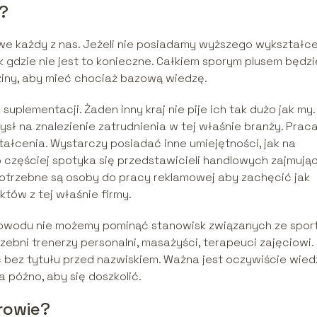
?
e każdy z nas. Jeżeli nie posiadamy wyższego wykształce
dzie nie jest to konieczne. Całkiem sporym plusem będzi
ziny, aby mieć chociaż bazową wiedzę.
 suplementacji. Żaden inny kraj nie pije ich tak dużo jak my.
ł na znalezienie zatrudnienia w tej właśnie branży. Prac
ałcenia. Wystarczy posiadać inne umiejętności, jak na
o częściej spotyka się przedstawicieli handlowych zajmują
otrzebne są osoby do pracy reklamowej aby zachęcić jak
tów z tej właśnie firmy.
ż powodu nie możemy pominąć stanowisk związanych ze spor
rzebni trenerzy personalni, masażyści, terapeuci zajęciowi.
ez tytułu przed nazwiskiem. Ważna jest oczywiście wied
za późno, aby się doszkolić.
rowie?