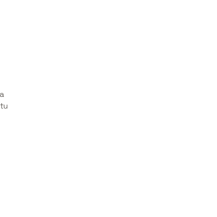
na
 tu