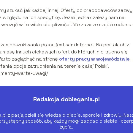
my szukać jak każdej innej. Oferty od pracodawców zazwy
względu na ich specyfikę. Jeżeli jednak zależy nam na
łożyć w to wiele cierpliwości. Nie zawsze szybko uda na
zas poszukiwania pracy jest sam Internet. Na portalach z
 masę innych ciekawych ofert do których nie trudno się
arto zaglądnąć na stronę
oferty pracy w województwie
fania opcje zatrudnienia na terenie całej Polski.
plementy-warte-uwagi/
Redakcja dobiegania.pl
pl z pasją dzieli się wiedzą o diecie, sporcie i zdrowiu. N
zystępny sposób, aby każdy mógł zadbać o siebie i czer
życia.