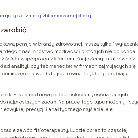
rystyka i zalety zbilansowanej diety
 zarobić
ekawą pensje w branży zdrowotnej, muszą tylko i wyłączni
każdego z nas mnóstwo możliwości o których nie do końca
eż ścisła współpraca z klientem. Znajdziemy tutaj również
kład analityk czy też menedżer w firmach zajmujących się
comiesięczna wypłata jest równa tej, którą zarabiają
emik. Praca nad nowymi technologiami, ocena danych
e do najprostszych zadań. Na pracę tego typu możemy liczy
ezwykłej precyzji i analitycznego myślenia, ale
czasie zawód fizjoterapeuty. Ludzie coraz to częściej
wiednich ćwiczeń. Udając się do tego typu specjalisty