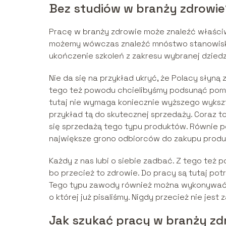
Bez studiów w branży zdrowie
Pracę w branży zdrowie może znaleźć właściw
możemy wówczas znaleźć mnóstwo stanowisk g
ukończenie szkoleń z zakresu wybranej dzied
Nie da się na przykład ukryć, że Polacy słyną z
tego też powodu chcielibyśmy podsunąć pomys
tutaj nie wymaga koniecznie wyższego wykszt
przykład tą do skutecznej sprzedaży. Coraz t
się sprzedażą tego typu produktów. Równie p
największe grono odbiorców do zakupu produk
Każdy z nas lubi o siebie zadbać. Z tego te
bo przecież to zdrowie. Do pracy są tutaj pot
Tego typu zawody również można wykonywać b
o której już pisaliśmy. Nigdy przecież nie jest 
Jak szukać pracy w branży zd