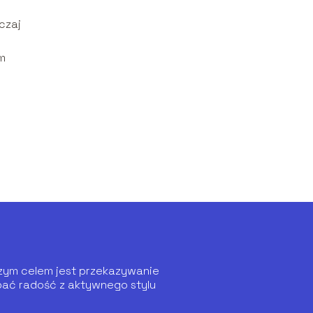
czaj
m
aszym celem jest przekazywanie
pać radość z aktywnego stylu