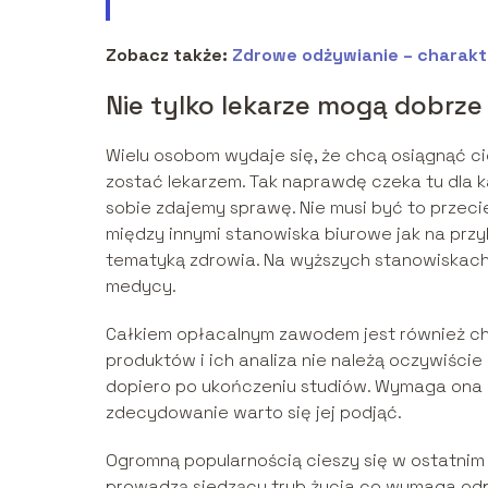
Zobacz także:
Zdrowe odżywianie – charakte
Nie tylko lekarze mogą dobrze
Wielu osobom wydaje się, że chcą osiągnąć ci
zostać lekarzem. Tak naprawdę czeka tu dla 
sobie zdajemy sprawę. Nie musi być to przeci
między innymi stanowiska biurowe jak na przy
tematyką zdrowia. Na wyższych stanowiskach 
medycy.
Całkiem opłacalnym zawodem jest również ch
produktów i ich analiza nie należą oczywiści
dopiero po ukończeniu studiów. Wymaga ona ni
zdecydowanie warto się jej podjąć.
Ogromną popularnością cieszy się w ostatnim 
prowadzą siedzący tryb życia co wymaga odpo