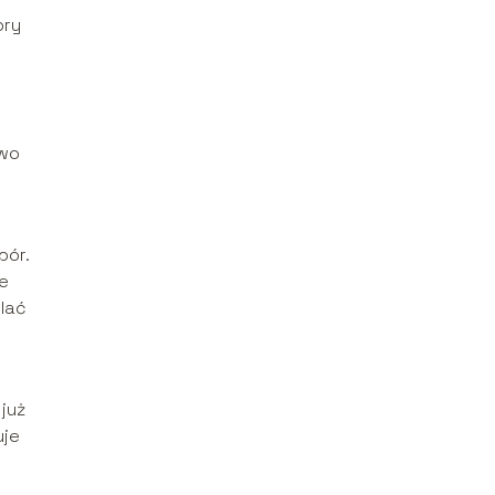
bry
two
bór.
ie
lać
już
uje