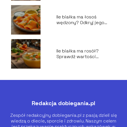
Ile białka ma łosoś
wędzony? Odkryj jego
wartości odżywcze!
Ile białka ma rosół?
Sprawdź wartości
odżywcze!
Redakcja dobiegania.pl
Zespół redakcyjny dobiegania.pl z pasją dzieli się
wiedzą o diecie, sporcie i zdrowiu. Naszym celem
jest przekazywanie praktycznych wskazówek w