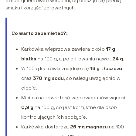
eksperymentować w kuchni, by cieszyć się pełnią
smaku i korzyści zdrowotnych.
Co warto zapamietać?:
Karkówka wieprzowa zawiera około
17 g
białka
na 100 g, a po grillowaniu nawet
24 g
.
W 100 g karkówki znajduje się
16 g tłuszczu
oraz
378 mg sodu
, co należy uwzględnić w
diecie.
Minimalna zawartość węglowodanów wynosi
0,9 g
na 100 g, co jest korzystne dla osób
kontrolujących ich spożycie.
Karkówka dostarcza
26 mg magnezu
na 100