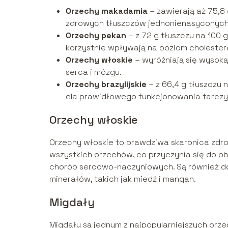
Orzechy makadamia
– zawierają aż 75,8 
zdrowych tłuszczów jednonienasyconych
Orzechy pekan
– z 72 g tłuszczu na 100
korzystnie wpływają na poziom cholestero
Orzechy włoskie
– wyróżniają się wysok
serca i mózgu.
Orzechy brazylijskie
– z 66,4 g tłuszczu 
dla prawidłowego funkcjonowania tarczy
Orzechy włoskie
Orzechy włoskie to prawdziwa skarbnica zdr
wszystkich orzechów, co przyczynia się do ob
chorób sercowo-naczyniowych. Są również dos
minerałów, takich jak miedź i mangan.
Migdały
Migdały są jednym z najpopularniejszych or