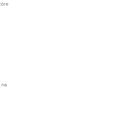
tóre
 na