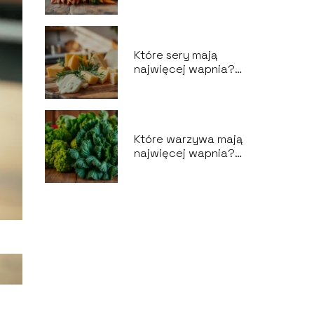
źródła
Które sery mają
najwięcej wapnia?
Oto najlepsze
źródła!
Które warzywa mają
najwięcej wapnia?
Sprawdź naszą listę!