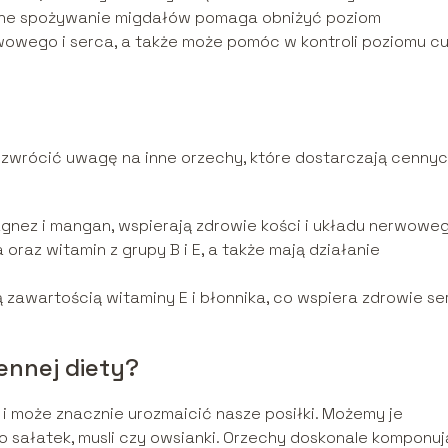
arne spożywanie migdałów pomaga obniżyć poziom
rwowego i serca, a także może pomóc w kontroli poziomu c
zwrócić uwagę na inne orzechy, które dostarczają cenny
gnez i mangan, wspierają zdrowie kości i układu nerwoweg
 oraz witamin z grupy B i E, a także mają działanie
 zawartością witaminy E i błonnika, co wspiera zdrowie ser
ennej diety?
i może znacznie urozmaicić nasze posiłki. Możemy je
sałatek, musli czy owsianki. Orzechy doskonale komponuj