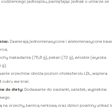
codziennego jadłospisu, pamiętając jednak o umiarze ze
zów:
Zawierają jednonienasycone i wielonienasycone kwa
erca.
chy makadamia (75,8 g), pekan (72 g), włoskie (wysoka
 g).
anie orzechów obniża poziom cholesterolu LDL, wspiera
 cukru we krwi.
w do diety:
Dodawanie do owsianki, sałatek, wypieków
wego.
ą na orzechy, kamicą nerkową oraz dzieci powinny unikać l