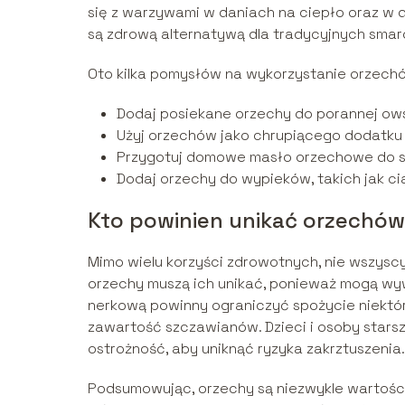
się z warzywami w daniach na ciepło oraz w
są zdrową alternatywą dla tradycyjnych smar
Oto kilka pomysłów na wykorzystanie orzechó
Dodaj posiekane orzechy do porannej owsi
Użyj orzechów jako chrupiącego dodatku 
Przygotuj domowe masło orzechowe do 
Dodaj orzechy do wypieków, takich jak ci
Kto powinien unikać orzechó
Mimo wielu korzyści zdrowotnych, nie wszysc
orzechy muszą ich unikać, ponieważ mogą wyw
nerkową powinny ograniczyć spożycie niektór
zawartość szczawianów. Dzieci i osoby star
ostrożność, aby uniknąć ryzyka zakrztuszenia.
Podsumowując, orzechy są niezwykle wartośc