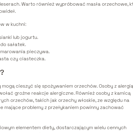
 deserach. Warto również wypróbować masła orzechowe, k
owideł.
w w kuchni:
anki lub jogurtu.
do sałatek.
smarowania pieczywa.
asta czy ciasteczka.
w?
y mogą cieszyć się spożywaniem orzechów. Osoby z alergią
ołać groźne reakcje alergiczne. Również osoby z kamicą
ych orzechów, takich jak orzechy włoskie, ze względu na
sze mające problemy z przełykaniem powinny zachować
iowym elementem diety, dostarczającym wielu cennych