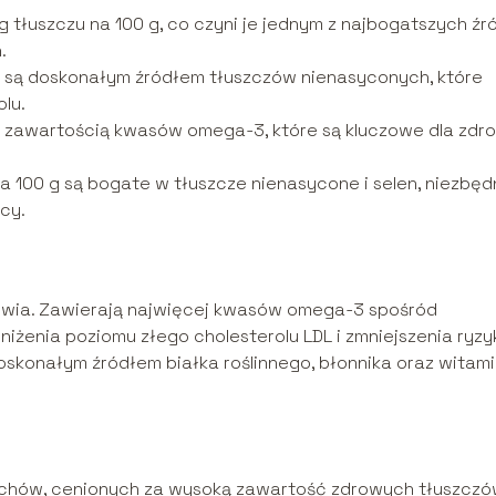
g tłuszczu na 100 g, co czyni je jednym z najbogatszych źr
.
 g są doskonałym źródłem tłuszczów nienasyconych, które
lu.
ą zawartością kwasów omega-3, które są kluczowe dla zdr
na 100 g są bogate w tłuszcze nienasycone i selen, niezbęd
cy.
owia. Zawierają najwięcej kwasów omega-3 spośród
niżenia poziomu złego cholesterolu LDL i zmniejszenia ryzy
konałym źródłem białka roślinnego, błonnika oraz witamin
zechów, cenionych za wysoką zawartość zdrowych tłuszcz