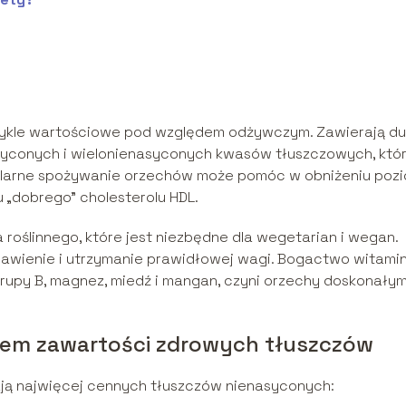
ezwykle wartościowe pod względem odżywczym. Zawierają d
asyconych i wielonienasyconych kwasów tłuszczowych, któ
gularne spożywanie orzechów może pomóc w obniżeniu poz
u „dobrego” cholesterolu HDL.
 roślinnego, które jest niezbędne dla wegetarian i wegan.
rawienie i utrzymanie prawidłowej wagi. Bogactwo witamin
 grupy B, magnez, miedź i mangan, czyni orzechy doskonały
em zawartości zdrowych tłuszczów
czają najwięcej cennych tłuszczów nienasyconych: