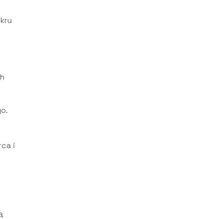
ukru
ch
o.
ca i
ą