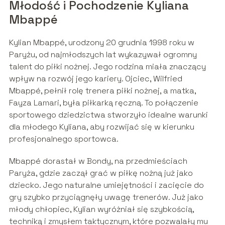
Młodość i Pochodzenie Kyliana
Mbappé
Kylian Mbappé, urodzony 20 grudnia 1998 roku w
Paryżu, od najmłodszych lat wykazywał ogromny
talent do piłki nożnej. Jego rodzina miała znaczący
wpływ na rozwój jego kariery. Ojciec, Wilfried
Mbappé, pełnił rolę trenera piłki nożnej, a matka,
Fayza Lamari, była piłkarką ręczną. To połączenie
sportowego dziedzictwa stworzyło idealne warunki
dla młodego Kyliana, aby rozwijać się w kierunku
profesjonalnego sportowca.
Mbappé dorastał w Bondy, na przedmieściach
Paryża, gdzie zaczął grać w piłkę nożną już jako
dziecko. Jego naturalne umiejętności i zacięcie do
gry szybko przyciągnęły uwagę trenerów. Już jako
młody chłopiec, Kylian wyróżniał się szybkością,
techniką i zmysłem taktycznym, które pozwalały mu