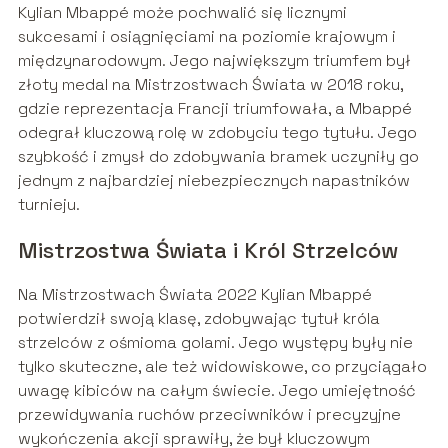
Kylian Mbappé może pochwalić się licznymi
sukcesami i osiągnięciami na poziomie krajowym i
międzynarodowym. Jego największym triumfem był
złoty medal na Mistrzostwach Świata w 2018 roku,
gdzie reprezentacja Francji triumfowała, a Mbappé
odegrał kluczową rolę w zdobyciu tego tytułu. Jego
szybkość i zmysł do zdobywania bramek uczyniły go
jednym z najbardziej niebezpiecznych napastników
turnieju.
Mistrzostwa Świata i Król Strzelców
Na Mistrzostwach Świata 2022 Kylian Mbappé
potwierdził swoją klasę, zdobywając tytuł króla
strzelców z ośmioma golami. Jego występy były nie
tylko skuteczne, ale też widowiskowe, co przyciągało
uwagę kibiców na całym świecie. Jego umiejętność
przewidywania ruchów przeciwników i precyzyjne
wykończenia akcji sprawiły, że był kluczowym