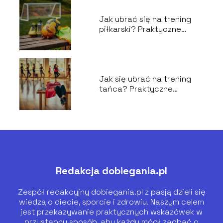
Jak ubrać się na trening
piłkarski? Praktyczne
porady dla każdego
Jak się ubrać na trening
tańca? Praktyczne
wskazówki i porady
Redakcja dobiegania.pl
Zespół redakcyjny dobiegania.pl z pasją dzieli się
wiedzą o diecie, sporcie i zdrowiu. Naszym celem
jest przekazywanie praktycznych wskazówek w
przystępny sposób, aby każdy mógł zadbać o